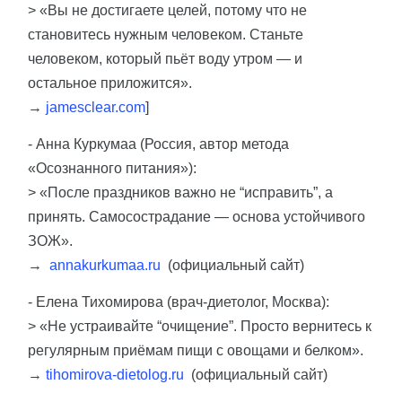
> «Вы не достигаете целей, потому что не
становитесь нужным человеком. Станьте
человеком, который пьёт воду утром — и
остальное приложится».
→
jamesclear.com
]
- Анна Куркумаа (Россия, автор метода
«Осознанного питания»):
> «После праздников важно не “исправить”, а
принять. Самосострадание — основа устойчивого
ЗОЖ».
→
annakurkumaa.ru
(официальный сайт)
- Елена Тихомирова (врач-диетолог, Москва):
> «Не устраивайте “очищение”. Просто вернитесь к
регулярным приёмам пищи с овощами и белком».
→
tihomirova-dietolog.ru
(официальный сайт)