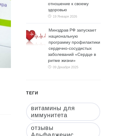
отношение к своему
здоровью
19 Января 2026
Минздрав РФ запускает
национальную
программу профилактики
сердечно-сосудистых
заболеваний «Сердце в
ритме жизни»
09 Декабря 2025
ТЕГИ
витамины для
иммунитета
отзывы
Альфадженис