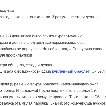
результат.
а год лежала в геникологии. 3 раз уже не стали делать
на 2-3 день цикла было близко к кровотечению.
 раза в день на след цикл все нормализовалось.
роблема не вернулась. Но сейчас, когда Спирулина снова
для профилактики!
вчера обещала, сегодня делаю.
рашивала о возможности сдать
купленный браслет
. Он был
едели (!) реакцию вокруг браслета, напоминающую ожог.
отеряла. И та-даммм! После покупки 2-го, нашёлся 1-й.
ытка уменьшить, ни к чему не привела. Так и лежали. Оба - 
овалась эта милая парочка "Значит, это кому-нибудь нужно! "