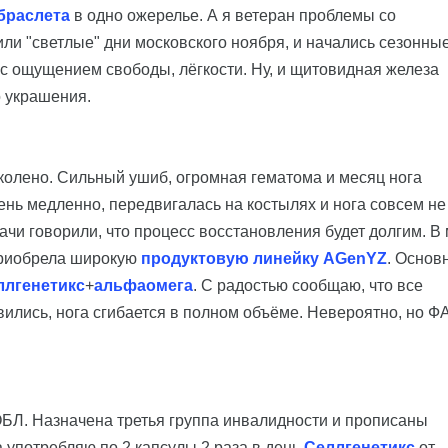
браслета
в одно ожерелье. А я ветеран проблемы со
пили "светлые" дни московского ноября, и начались сезонны
у с ощущением свободы, лёгкости. Ну, и щитовидная железа
о украшения.
 колено. Сильный ушиб, огромная гематома и месяц нога
ень медленно, передвигалась на костылях и нога совсем не
рачи говорили, что процесс восстановления будет долгим. В 
приобрела широкую
продуктовую линейку АGenYZ
. Основ
ллгенетикс
+
альфаомега
. С радостью сообщаю, что все
лись, нога сгибается в полном объёме. Невероятно, но ФА
ОБЛ. Назначена третья группа инвалидности и прописаны
а употребляю по 2 капсулы 2 раза в день
Селлгенетикс
от