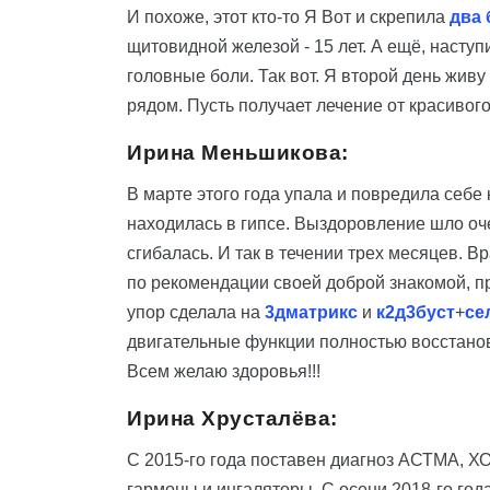
И похоже, этот кто-то Я Вот и скрепила
два 
щитовидной железой - 15 лет. А ещё, насту
головные боли. Так вот. Я второй день жив
рядом. Пусть получает лечение от красивог
Ирина Меньшикова:
В марте этого года упала и повредила себе
находилась в гипсе. Выздоровление шло оч
сгибалась. И так в течении трех месяцев. В
по рекомендации своей доброй знакомой, 
упор сделала на
3дматрикс
и
к2д3буст
+
се
двигательные функции полностью восстанови
Всем желаю здоровья!!!
Ирина Хрусталёва:
С 2015-го года поставен диагноз АСТМА, Х
гармоны и ингаляторы. С осени 2018-го год