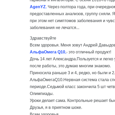
AgenYZ.
Через полтора года, при очередно
предоставленных анализов, группу сняли. 
при этом нет симптомов заболевания и чув
заболевания не лечатся...
Здравствуйте
Всем здоровья. Меня зовут Андрей Давыдо
АльфаОмега Q10,
- это отличный продукт!
Дочь 14 лет Александра.Пользуется и легк
после работы, это думаю многим знакомо.
Приносила раньше 3 и 4, редко, но были и 
АльфаОмегаQ10.Нервная система стала спок
периоде.Седьмой класс закончила 5 шт четв
Олимпиады.
Уроки делает сама. Контрольные решает бы
Друзья, я в приятном шоке.
Всем здоровья.