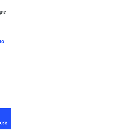
ции
но
СЯ!