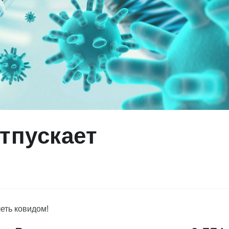
отпускает
леть ковидом!