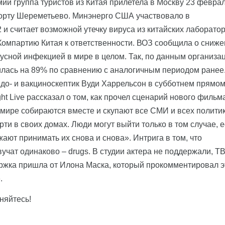
ии группа туристов из Китая прилетела в Москву 23 феврал
порту Шереметьево. Минэнерго США участвовало в
 считает возможной утечку вируса из китайских лаборатор
омпартию Китая к ответственности. ВОЗ сообщила о сниж
усной инфекцией в мире в целом. Так, по данным организац
илась на 89% по сравнению с аналогичным периодом ранее
идо- и вакциноскептик Вуди Харрельсон в субботнем прямо
t Live рассказал о том, как прочел сценарий нового фильм
 мире собираются вместе и скупают все СМИ и всех полити
ти в своих домах. Люди могут выйти только в том случае, 
ают принимать их снова и снова». Интрига в том, что
учат одинаково – drugs. В студии актера не поддержали, ТВ
ржка пришла от Илона Маска, который прокомментировал э
.
иняйтесь!