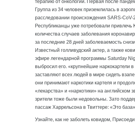
терапию от онкологии. Первая после пандем
Группа из 34 человек приземлилась в аэро
расследовании происхождения SARS-CoV-2 и
Республиканцы уже потребовали привлечь К
количества случаев заболевания коронавир
за последние 28 дней заболеваемость сниз
Известный голливудский актер, а также ков
эфире легендарной программы Saturday Nigh
выбросил его. «крупнейшие наркокартели в
заставляют всех людей в мире сидеть взапер
они принимают наркотики картеля и продолж
«лекарства» и «наркотики» на английском зв
зрители тоже были недовольны. Зато подде
пассаж Харрельсона в Твиттере: «Это база»
Узнайте, как не заболеть ковидом, Присоед