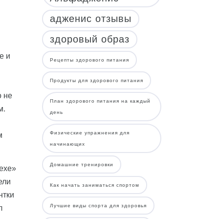
адженис отзывы
здоровый образ
е и
Рецепты здорового питания
Продукты для здорового питания
й
о не
План здорового питания на каждый
м.
день
Физические упражнения для
м
начинающих
Домашние тренировки
ехе»
ели
Как начать заниматься спортом
нтки
Лучшие виды спорта для здоровья
л