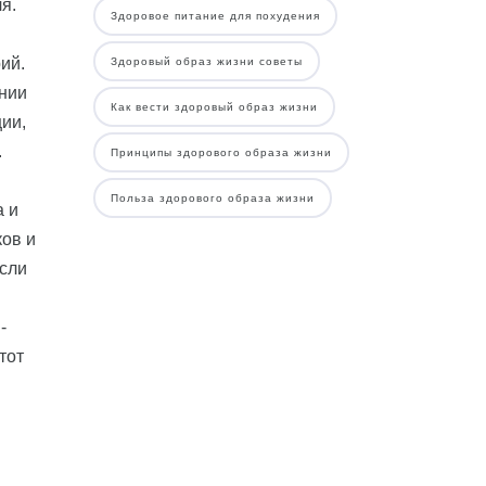
я.
Здоровое питание для похудения
ий.
Здоровый образ жизни советы
ении
Как вести здоровый образ жизни
ии,
.
Принципы здорового образа жизни
м
Польза здорового образа жизни
а и
ков и
если
-
тот