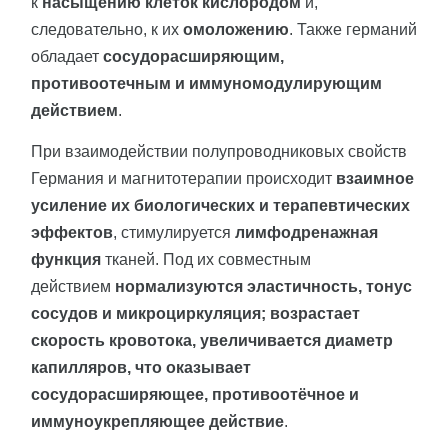
к
насыщению клеток кислородом
и,
следовательно, к их
омоложению
. Также германий
обладает
сосудорасширяющим,
противоотечным и иммуномодулирующим
действием
.
При взаимодействии полупроводниковых свойств
Германия и магнитотерапии происходит
взаимное
усиление их биологических и терапевтических
эффектов
, стимулируется
лимфодренажная
функция
тканей. Под их совместным
действием
нормализуются эластичность, тонус
сосудов и микроциркуляция; возрастает
скорость кровотока, увеличивается диаметр
капилляров, что оказывает
сосудорасширяющее, противоотёчное и
иммуноукрепляющее действие
.