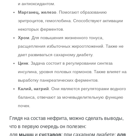
и антиоксидантом.
Марганец, железо
. Помогают образованию
эритроцитов, гемоглобина. Способствуют активации
некоторых ферментов.
Хром
. Для повышения жизненного тонуса,
расщепления избыточных жироотложений. Также не
дает развиваться сахарному диабету.
Цинк
. Задача состоит в регулировании синтеза
инсулина, уровня половых гормонов. Также влияет на
выработку панкреатических ферментов.
Калий, натрий
. Они являются регуляторами водного
баланса, отвечают за мочевыделительную функцию
почек.
Глядя на состав нефрита, можно сделать выводы,
что в первую очередь он полезен:
для
мышц
и
суставов
; при сахарном диабете;
для