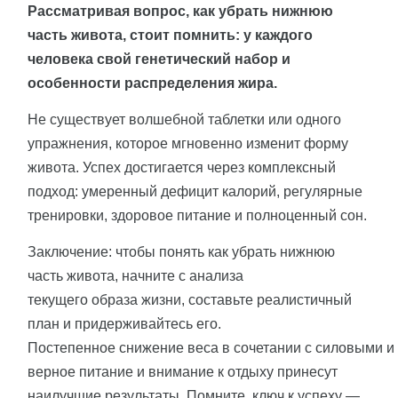
Рассматривая вопрос, как убрать нижнюю
часть живота, стоит помнить: у каждого
человека свой генетический набор и
особенности распределения жира.
Не существует волшебной таблетки или одного
упражнения, которое мгновенно изменит форму
живота. Успех достигается через комплексный
подход: умеренный дефицит калорий, регулярные
тренировки, здоровое питание и полноценный сон.
Заключение:
чтобы понять
как
убрать нижнюю
часть
живота
, начните с анализа
текущего
образа
жизни
, составьте реалистичный
план и придерживайтесь его.
Постепенное
снижение
веса
в
сочетании
с
силовыми
и
верное
питание
и
внимание к отдыху принесут
наилучшие результаты. Помните,
ключ
к
успеху
—