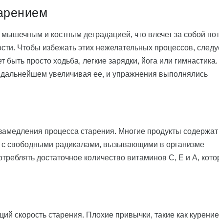
тарением
 мышечным и костным деградацией, что влечет за собой по
ти. Чтобы избежать этих нежелательных процессов, следу
 быть просто ходьба, легкие зарядки, йога или гимнастика.
в дальнейшем увеличивая ее, и упражнения выполнялись
 замедления процесса старения. Многие продукты содержат
я с свободными радикалами, вызывающими в организме
треблять достаточное количество витаминов C, Е и А, кот
ий скорость старения. Плохие привычки, такие как курение