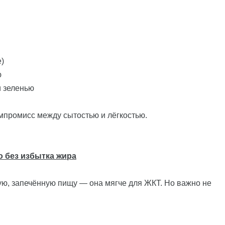
е)
ю
и зеленью
мпромисс между сытостью и лёгкостью.
о без избытка жира
ую, запечённую пищу — она мягче для ЖКТ. Но важно не