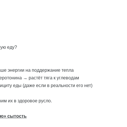
гую еду?
льше энергии на поддержание тепла
серотонина → растёт тяга к углеводам
ициту еды (даже если в реальности его нет)
им их в здоровое русло.
ую» сытость