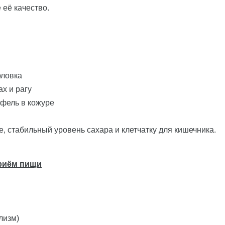
 её качество.
рловка
ах и рагу
офель в кожуре
, стабильный уровень сахара и клетчатку для кишечника.
приём пищи
лизм)