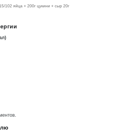
15/10
2 яйца + 200г цукини + сыр 20г
нергии
ал)
ментов.
елю