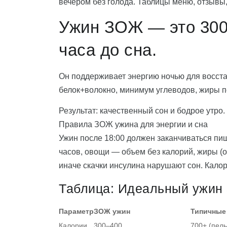
вечером без голода. Таблицы меню, отзывы,
Ужин ЗОЖ — это 300–
часа до сна.
Он поддерживает энергию ночью для восстан
белок+волокно, минимум углеводов, жиры 
Результат: качественный сон и бодрое утро.
Правила ЗОЖ ужина для энергии и сна
Ужин после 18:00 должен заканчиваться пищ
часов, овощи — объем без калорий, жиры (
иначе скачки инсулина нарушают сон. Кало
Таблица: Идеальный ужин
Параметр
ЗОЖ ужин
Типичные
Калории
300–400
700+ (пел