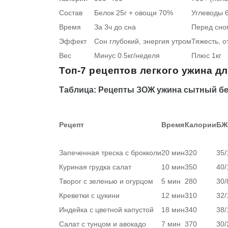
Состав
Белок 25г + овощи 70%
Углеводы 
Время
За 3ч до сна
Перед сно
Эффект
Сон глубокий, энергия утром
Тяжесть, о
Вес
Минус 0.5кг/неделя
Плюс 1кг
Топ-7 рецептов легкого ужина д
Таблица: Рецепты ЗОЖ ужина сытный бе
Рецепт
Время
Калории
БЖУ
Запеченная треска с брокколи
20 мин
320
35/
Куриная грудка салат
10 мин
350
40/
Творог с зеленью и огурцом
5 мин
280
30/
Креветки с цукини
12 мин
310
32/
Индейка с цветной капустой
18 мин
340
38/
Салат с тунцом и авокадо
7 мин
370
30/