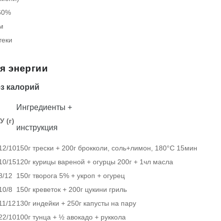
60%
м
теки
ля энергии
з калорий
Ингредиенты +
 (г)
инструкция
12/10
150г трески + 200г брокколи, соль+лимон, 180°C 15мин
10/15
120г курицы вареной + огурцы 200г + 1чл масла
8/12
150г творога 5% + укроп + огурец
10/8
150г креветок + 200г цукини гриль
11/12
130г индейки + 250г капусты на пару
22/10
100г тунца + ½ авокадо + руккола