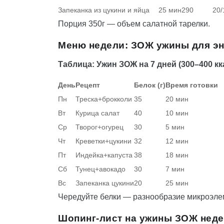
Запеканка из цукини и яйца
25 мин
290
20/
Порция 350г — объем салатной тарелки.
Меню недели: ЗОЖ ужины для э
Таблица: Ужин ЗОЖ на 7 дней (300–400 кк
День
Рецепт
Белок (г)
Время готовки
Пн
Треска+брокколи
35
20 мин
Вт
Курица салат
40
10 мин
Ср
Творог+огурец
30
5 мин
Чт
Креветки+цукини
32
12 мин
Пт
Индейка+капуста
38
18 мин
Сб
Тунец+авокадо
30
7 мин
Вс
Запеканка цукини
20
25 мин
Чередуйте белки — разнообразие микроэле
Шопинг-лист на ужины ЗОЖ нед