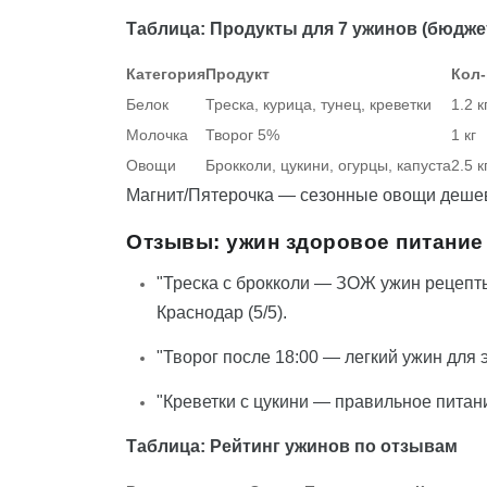
Таблица: Продукты для 7 ужинов (бюджет
Категория
Продукт
Кол
Белок
Треска, курица, тунец, креветки
1.2 к
Молочка
Творог 5%
1 кг
Овощи
Брокколи, цукини, огурцы, капуста
2.5 к
Магнит/Пятерочка — сезонные овощи деше
Отзывы: ужин здоровое питание
"Треска с брокколи — ЗОЖ ужин рецепты
Краснодар (5/5).
"Творог после 18:00 — легкий ужин для эн
"Креветки с цукини — правильное питание
Таблица: Рейтинг ужинов по отзывам