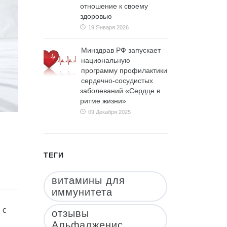
отношение к своему
здоровью
19 Января 2026
Минздрав РФ запускает
национальную
программу профилактики
сердечно-сосудистых
заболеваний «Сердце в
ритме жизни»
09 Декабря 2025
ТЕГИ
витамины для
иммунитета
 с
отзывы
Альфадженис