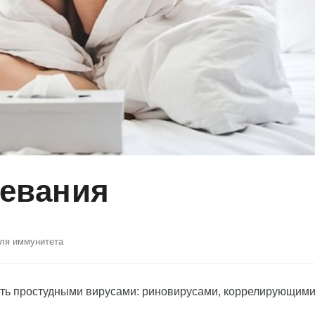
левания
ля иммунитета
сть простудными вирусами: риновирусами, коррелирующими