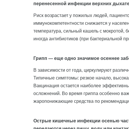
перенесенной инфекции верхних дыхате
Риск возрастает у пожилых людей, пациенто
иммунокомпетентности снижается у населени
температура, сильный кашель с мокротой, б
иногда антибиотиков (при бактериальной п
Грипп — еще одно значимое осеннее заб
В зависимости от года, циркулируют различ
Типичные симптомы: резкое начало, высокая 
Вакцинация остается наиболее эффективны
осложнений. Во время гриппа особенно важ
жаропонижающие средства по рекомендаци
Острые кишечные инфекции осенью част
передаются через пищу, воду или конта