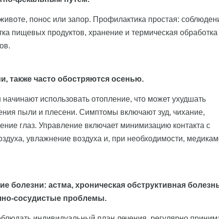
 животе, понос или запор. Профилактика простая: соблюден
тка пищевых продуктов, хранение и термическая обработка
ов.
и, также часто обостряются осенью.
 начинают использовать отопление, что может ухудшать
ения пыли и плесени. Симптомы включают зуд, чихание,
жение глаз. Управление включает минимизацию контакта с
оздуха, увлажнение воздуха и, при необходимости, медика
е болезни: астма, хроническая обструктивная болезн
ечно-сосудистые проблемы.
облюдать индивидуальный план лечения, регулярно приним