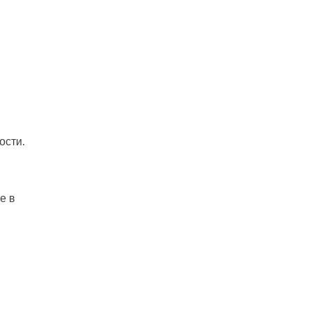
ости.
е в