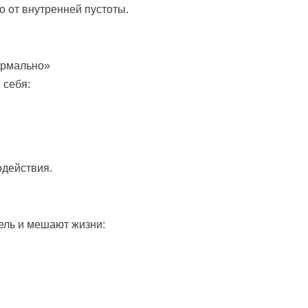
о от внутренней пустоты.
нормально»
 себя:
одействия.
ель и мешают жизни: