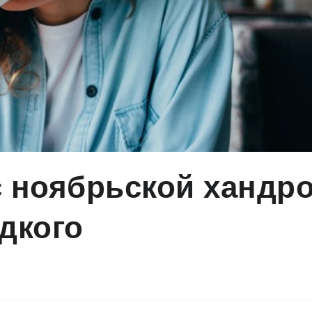
с ноябрьской хандр
адкого