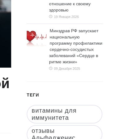
отношение к своему
здоровью
19 Января 2026
Минздрав РФ запускает
национальную
программу профилактики
сердечно-сосудистых
заболеваний «Сердце в
ритме жизни»
09 Декабря 2025
ой
ТЕГИ
витамины для
иммунитета
отзывы
Альфадженис