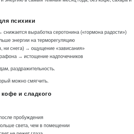
для психики
 → снижается выработка серотонина («гормона радости»)
ольше энергии на терморегуляцию
в, ни снега) → ощущение «зависания»
марафона → истощение надпочечников
одам, раздражительность.
торый можно смягчить.
 кофе и сладкого
 после пробуждения
больше света, чем в помещении
свет не режет глаза