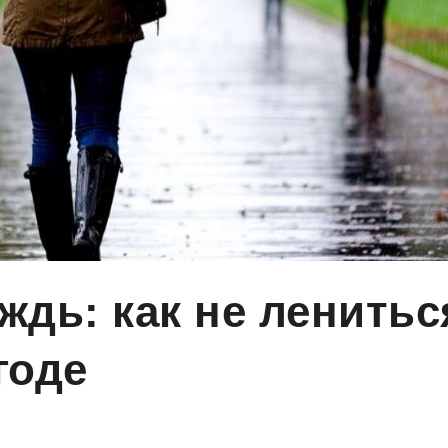
ждь: как не ленитьс
годе