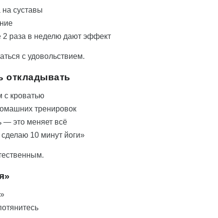
а на суставы
ение
е 2 раза в неделю дают эффект
гаться с удовольствием.
ть откладывать
 с кроватью
 домашних тренировок
 — это меняет всё
— сделаю 10 минут йоги»
тественным.
я»
?»
 потянитесь