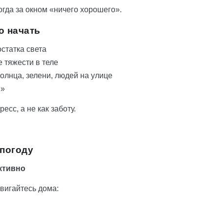
когда за окном «ничего хорошего».
о начать
статка света
 тяжести в теле
солнца, зелени, людей на улице
и»
есс, а не как заботу.
 погоду
ктивно
вигайтесь дома: