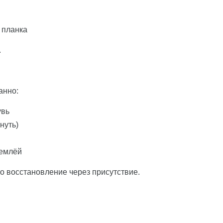
 планка
.
анно:
увь
нуть)
землёй
то восстановление через присутствие.