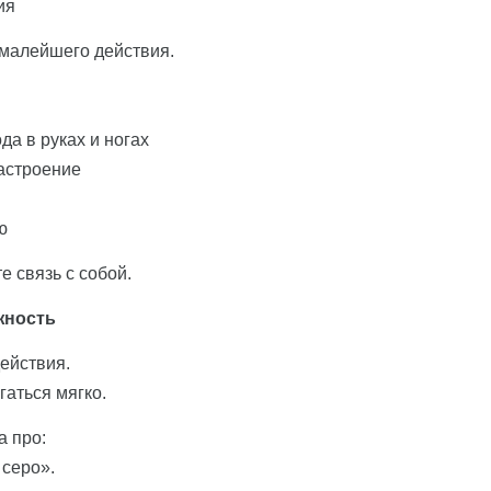
ия
 малейшего действия.
а в руках и ногах
астроение
ю
 связь с собой.
жность
ействия.
гаться мягко.
а про:
 серо».