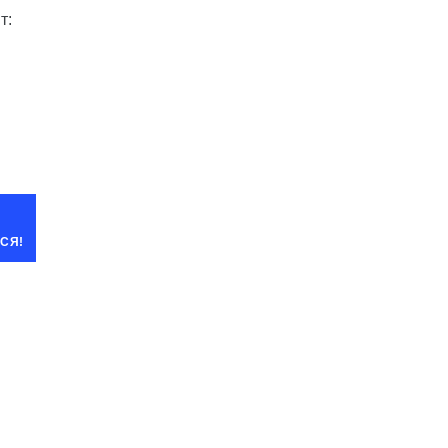
т:
СЯ!